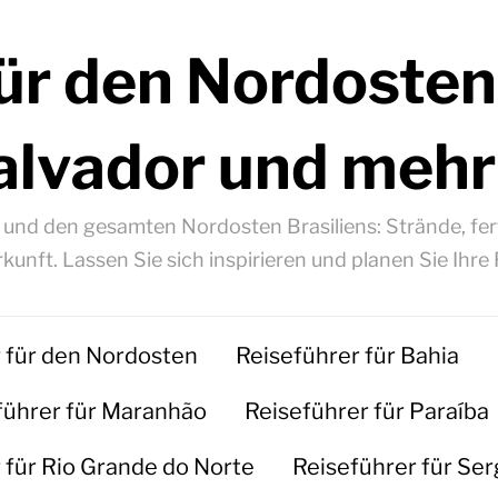
ür den Nordosten
alvador und mehr
á und den gesamten Nordosten Brasiliens: Strände, fert
kunft. Lassen Sie sich inspirieren und planen Sie Ihre 
 für den Nordosten
Reiseführer für Bahia
führer für Maranhão
Reiseführer für Paraíba
 für Rio Grande do Norte
Reiseführer für Ser