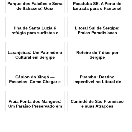
Parque dos Falcões e Serra
Pacatuba SE: A Porta de
de Itabaiana: Guia
Entrada para o Pantanal
Completo
Sergipano
Ilha de Santa Luzia é
Litoral Sul de Sergipe:
refúgio para surfistas e
Praias Paradisíacas
pescadores em Sergipe
Laranjeiras: Um Patrimônio
Roteiro de 7 dias por
Cultural em Sergipe
Sergipe
Cânion do Xingó —
Pirambu: Destino
Passeios, Como Chegar e
Imperdível no Litoral de
Hospedagem
Sergipe
Praia Ponta dos Mangues:
Canindé de São Francisco
Um Paraíso Preservado em
e suas Atrações
Sergipe
Imperdíveis