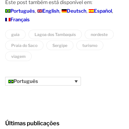
Este post também está disponível em:
Português
English
Deutsch
Español
Français
guia
Lagoa dos Tambaquis
nordeste
Praia do Saco
Sergipe
turismo
viagem
Português
Últimas publicações