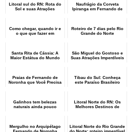
Litoral sul do RN: Rota do
Naufrágio da Corveta
Sol e suas Atrações
Ipiranga em Fernando de
Noronha
Como chegar, quando ir e
Roteiro de 7 dias pelo Rio
o que que fazer em
Grande do Norte
Fernando de Noronha?
Santa Rita de Cássia: A
São Miguel do Gostoso e
Maior Estátua do Mundo
Suas Atrações Imperdíveis
Praias de Fernando de
Tibau do Sul: Conheça
Noronha que Você Precisa
este Paraíso Brasileiro
Visitar
Galinhos tem belezas
Litoral Norte do RN: Os
naturais ainda pouco
Melhores Destinos de
exploradas
Verão
Mergulho no Arquipélago
Litoral Norte do Rio Grande
Fernando de Noronha
do Norte: roteiro imperdível