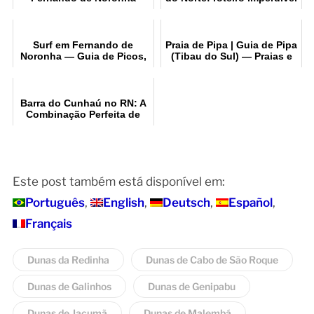
de 8 dias
Surf em Fernando de
Praia de Pipa | Guia de Pipa
Noronha — Guia de Picos,
(Tibau do Sul) — Praias e
Temporada e Dicas
passeios
Barra do Cunhaú no RN: A
Combinação Perfeita de
Rio e Mar
Este post também está disponível em:
Português
English
Deutsch
Español
Français
Dunas da Redinha
Dunas de Cabo de São Roque
Dunas de Galinhos
Dunas de Genipabu
Dunas de Jacumã
Dunas de Malembá