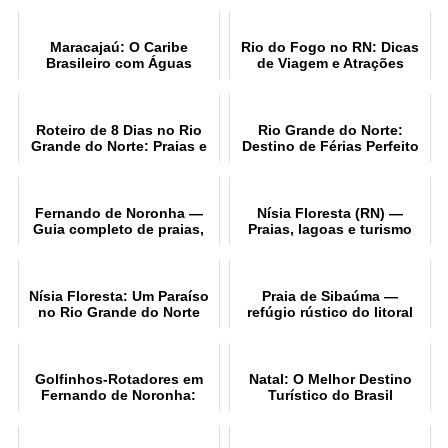
Maracajaú: O Caribe
Rio do Fogo no RN: Dicas
Brasileiro com Águas
de Viagem e Atrações
Cristalinas
Roteiro de 8 Dias no Rio
Rio Grande do Norte:
Grande do Norte: Praias e
Destino de Férias Perfeito
Cultura
Fernando de Noronha —
Nísia Floresta (RN) —
Guia completo de praias,
Praias, lagoas e turismo
mergulho e surf
cultural
Nísia Floresta: Um Paraíso
Praia de Sibaúma —
no Rio Grande do Norte
refúgio rústico do litoral
sul potiguar
Golfinhos-Rotadores em
Natal: O Melhor Destino
Fernando de Noronha:
Turístico do Brasil
Curiosidades