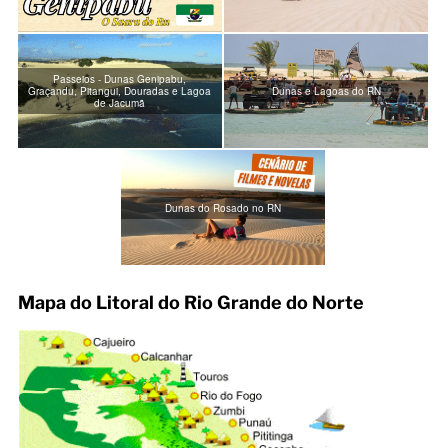
Passeios - Dunas Genipabu,
Graçandu, Pitangui, Douradas e Lagoa
Dunas e Lagoas do RN
de Jacumã
Dunas do Rosado no RN
Mapa do Litoral do Rio Grande do Norte