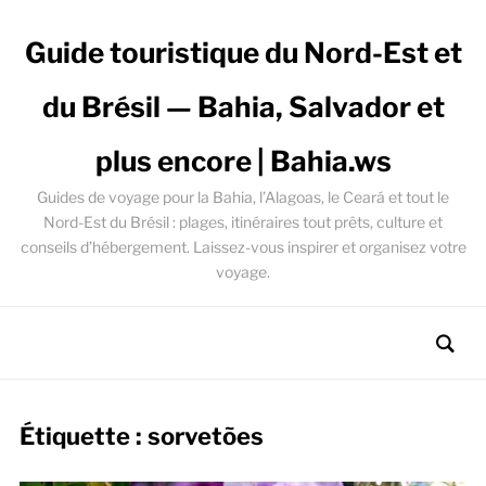
Guide touristique du Nord-Est et
du Brésil — Bahia, Salvador et
plus encore | Bahia.ws
Guides de voyage pour la Bahia, l’Alagoas, le Ceará et tout le
Nord-Est du Brésil : plages, itinéraires tout prêts, culture et
conseils d’hébergement. Laissez-vous inspirer et organisez votre
voyage.
Étiquette :
sorvetões