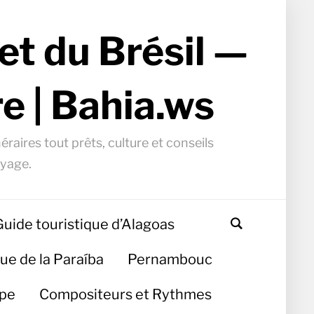
et du Brésil —
e | Bahia.ws
éraires tout prêts, culture et conseils
oyage.
Guide touristique d’Alagoas
ue de la Paraíba
Pernambouc
ipe
Compositeurs et Rythmes