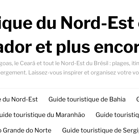
ique du Nord-Est 
ador et plus encor
oas, le Ceará et tout le Nord-Est du Brésil : plages, itin
ergement. Laissez-vous inspirer et organisez votre v
e du Nord-Est
Guide touristique de Bahia
uide touristique du Maranhão
Guide touristiq
io Grande do Norte
Guide touristique de Serg