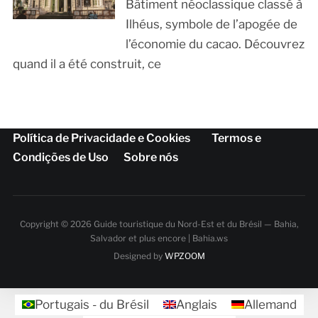
Bâtiment néoclassique classé à
Ilhéus, symbole de l’apogée de
l’économie du cacao. Découvrez
quand il a été construit, ce
Política de Privacidade e Cookies
Termos e
Condições de Uso
Sobre nós
Copyright © 2026 Guide touristique du Nord-Est et du Brésil — Bahia,
Salvador et plus encore | Bahia.ws
Designed by
WPZOOM
Portugais - du Brésil
Anglais
Allemand