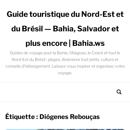
Guide touristique du Nord-Est et
du Brésil — Bahia, Salvador et
plus encore | Bahia.ws
Guides de voyage pour la Bahia, l’Alagoas, le Ceará et tout le
Nord-Est du Brésil : plages, itinéraires tout prêts, culture et
conseils d’hébergement. Laissez-vous inspirer et organisez votre
voyage.
Étiquette :
Diógenes Rebouças