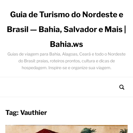
Guia de Turismo do Nordeste e
Brasil — Bahia, Salvador e Mais |
Bahia.ws
Guias de viagem para Bahia, Alagoas, Ceará e todo o Nordeste
do Brasil: praias, roteiros prontos, cultura e dicas de
hospedagem. Inspire-se e organize sua viagem.
Tag:
Vauthier