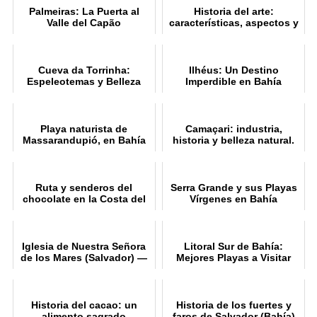
Palmeiras: La Puerta al
Historia del arte:
Valle del Capão
características, aspectos y
periodos
Cueva da Torrinha:
Ilhéus: Un Destino
Espeleotemas y Belleza
Imperdible en Bahía
Natural
Playa naturista de
Camaçari: industria,
Massarandupió, en Bahía
historia y belleza natural.
Guía turística
Ruta y senderos del
Serra Grande y sus Playas
chocolate en la Costa del
Vírgenes en Bahía
Cacao
Iglesia de Nuestra Señora
Litoral Sur de Bahía:
de los Mares (Salvador) —
Mejores Playas a Visitar
Historia y arquitectura
Historia del cacao: un
Historia de los fuertes y
alimento sagrado
faros de Salvador (Bahía)