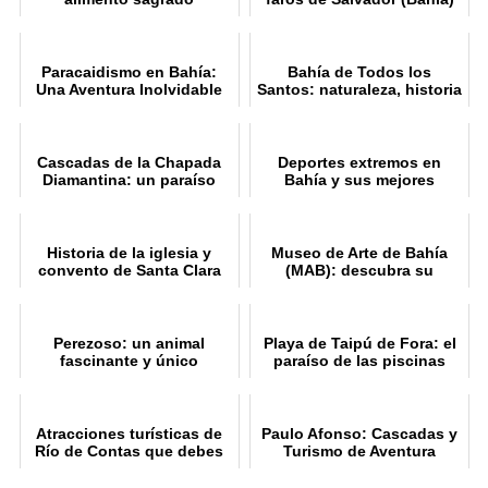
Paracaidismo en Bahía:
Bahía de Todos los
Una Aventura Inolvidable
Santos: naturaleza, historia
y cultura
Cascadas de la Chapada
Deportes extremos en
Diamantina: un paraíso
Bahía y sus mejores
natural
lugares
Historia de la iglesia y
Museo de Arte de Bahía
convento de Santa Clara
(MAB): descubra su
do Desterro en Salvador
historia y su colección
Perezoso: un animal
Playa de Taipú de Fora: el
fascinante y único
paraíso de las piscinas
naturales
Atracciones turísticas de
Paulo Afonso: Cascadas y
Río de Contas que debes
Turismo de Aventura
visitar