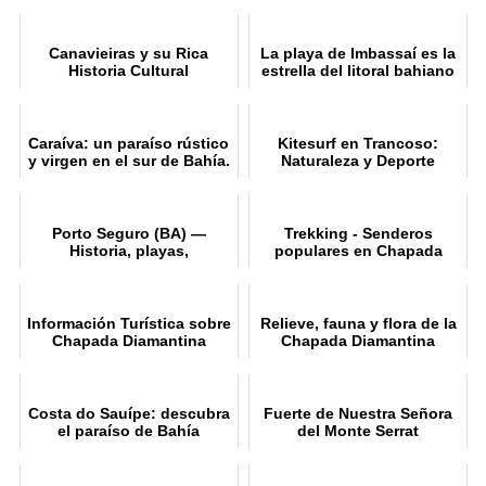
Canavieiras y su Rica
La playa de Imbassaí es la
Historia Cultural
estrella del litoral bahiano
Caraíva: un paraíso rústico
Kitesurf en Trancoso:
y virgen en el sur de Bahía.
Naturaleza y Deporte
Porto Seguro (BA) —
Trekking - Senderos
Historia, playas,
populares en Chapada
excursiones y consejos
Diamantina
prácticos
Información Turística sobre
Relieve, fauna y flora de la
Chapada Diamantina
Chapada Diamantina
Costa do Sauípe: descubra
Fuerte de Nuestra Señora
el paraíso de Bahía
del Monte Serrat