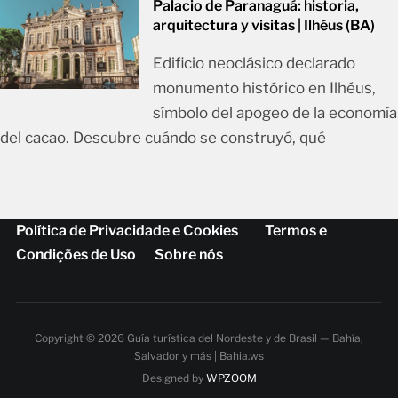
Palacio de Paranaguá: historia,
arquitectura y visitas | Ilhéus (BA)
Edificio neoclásico declarado
monumento histórico en Ilhéus,
símbolo del apogeo de la economía
del cacao. Descubre cuándo se construyó, qué
Política de Privacidade e Cookies
Termos e
Condições de Uso
Sobre nós
Copyright © 2026 Guía turística del Nordeste y de Brasil — Bahía,
Salvador y más | Bahia.ws
Designed by
WPZOOM