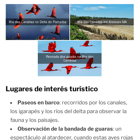
Ilha das Canárias no Delta do Parnaíba
Ilha das Canárias em Araioses MA
Revoada dos guarás na Ilha das
Canárias
Lugares de interés turístico
Paseos en barco
: recorridos por los canales,
los igarapés y los ríos del delta para observar la
fauna y los paisajes.
Observación de la bandada de guaras
: un
espectáculo al atardecer, cuando estas aves rojas