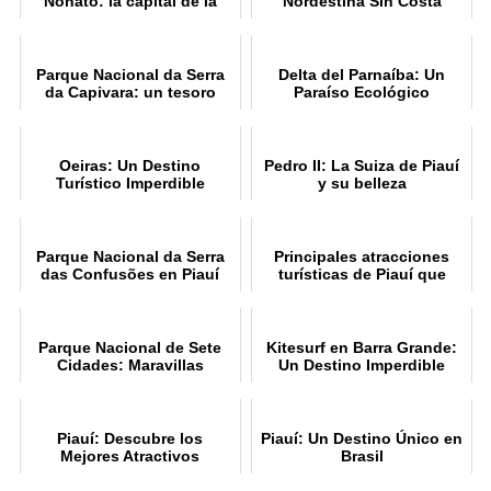
Nonato: la capital de la
Nordestina Sin Costa
Prehistoria
Parque Nacional da Serra
Delta del Parnaíba: Un
da Capivara: un tesoro
Paraíso Ecológico
arqueológico
Oeiras: Un Destino
Pedro II: La Suiza de Piauí
Turístico Imperdible
y su belleza
Parque Nacional da Serra
Principales atracciones
das Confusões en Piauí
turísticas de Piauí que
debes visitar
Parque Nacional de Sete
Kitesurf en Barra Grande:
Cidades: Maravillas
Un Destino Imperdible
Naturales
Piauí: Descubre los
Piauí: Un Destino Único en
Mejores Atractivos
Brasil
Turísticos