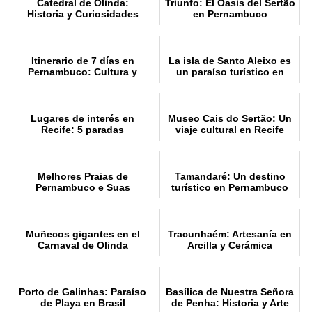
Catedral de Olinda:
Triunfo: El Oasis del Sertão
Historia y Curiosidades
en Pernambuco
Itinerario de 7 días en
La isla de Santo Aleixo es
Pernambuco: Cultura y
un paraíso turístico en
Playa
Pernambuco
Lugares de interés en
Museo Cais do Sertão: Un
Recife: 5 paradas
viaje cultural en Recife
imprescindible
Melhores Praias de
Tamandaré: Un destino
Pernambuco e Suas
turístico en Pernambuco
Atrações
Muñecos gigantes en el
Tracunhaém: Artesanía en
Carnaval de Olinda
Arcilla y Cerámica
Porto de Galinhas: Paraíso
Basílica de Nuestra Señora
de Playa en Brasil
de Penha: Historia y Arte