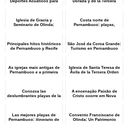
Deportes Acuáticos para
Dorada y de la Tercera
Todos
Orden de Recife
Iglesia de Gracia y
Costa norte de
Seminario de Olinda:
Pernambuco: playas,
Historia
historia y atracciones
Principales hitos históricos
São José da Coroa Grande:
de Pernambuco y Recife
Turismo en Pernambuco
As igrejas mais antigas de
Iglesia de Santa Teresa de
Pernambuco e a primeira
Ávila de la Tercera Orden
igreja do Brasil
del Carmelo: Un Tesoro
Religioso
Conozca las
A encenação Paixão de
deslumbrantes playas de la
Cristo ocorre em Nova
costa sur de Pernambuco
Jerusalém PE
Las mejores playas de
Convento Franciscano de
Pernambuco: itinerario de
Olinda: Un Patrimonio
5 días
Histórico