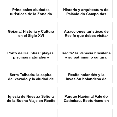
Principales ciudades
Historia y arquitectura del
turísticas de la Zona da
Palácio do Campo das
Mata de Pernambuco
Princesas, en Recife
Goiana: Historia y Cultura
Atracciones turísticas de
en el Siglo XVI
Recife que debes visitar
Porto de Galinhas: playas,
Recife: la Venecia brasileña
piscinas naturales y
y su patrimonio cultural
consejos de viaje
Serra Talhada: la capital
Recife holandés y la
del xaxado y la ciudad de
invasión holandesa de
Lampião
Brasil
Iglesia de Nuestra Señora
Parque Nacional Vale do
de la Buena Viaje en Recife
Catimbau: Ecoturismo en
Brasil