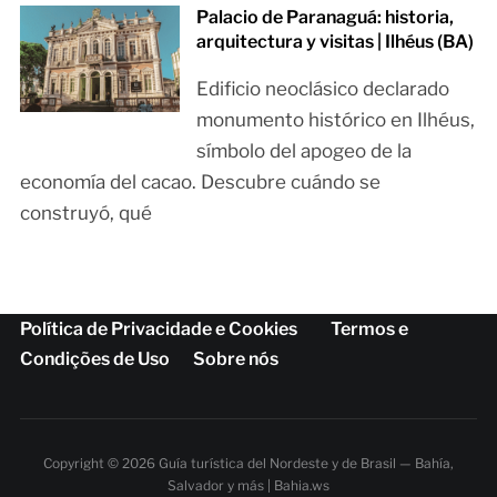
Palacio de Paranaguá: historia,
arquitectura y visitas | Ilhéus (BA)
Edificio neoclásico declarado
monumento histórico en Ilhéus,
símbolo del apogeo de la
economía del cacao. Descubre cuándo se
construyó, qué
Política de Privacidade e Cookies
Termos e
Condições de Uso
Sobre nós
Copyright © 2026 Guía turística del Nordeste y de Brasil — Bahía,
Salvador y más | Bahia.ws