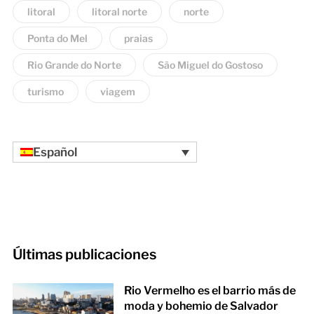
litoral
litoral norte
norte
Ponta do Mel
praias
Rio Grande do Norte
São Miguel do Gostoso
turismo
viagem
Español
Últimas publicaciones
Rio Vermelho es el barrio más de
moda y bohemio de Salvador