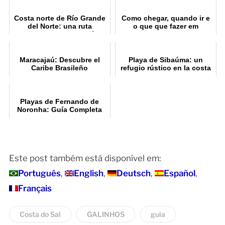
Costa norte de Río Grande
Como chegar, quando ir e
del Norte: una ruta
o que que fazer em
imprescindible de 8 días
Fernando de Noronha?
Maracajaú: Descubre el
Playa de Sibaúma: un
Caribe Brasileño
refugio rústico en la costa
sur de Rio Grande do Norte
Playas de Fernando de
Noronha: Guía Completa
Este post também está disponível em:
Português
English
Deutsch
Español
Français
Costa do Sal
GALINHOS
guia