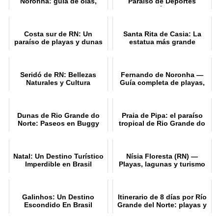
Noronha: guía de olas,
Paraíso de Deportes
temporada y consejo
Acuáticos
Costa sur de RN: Un
Santa Rita de Casia: La
paraíso de playas y dunas
estatua más grande
Seridó de RN: Bellezas
Fernando de Noronha —
Naturales y Cultura
Guía completa de playas,
buceo y surf
Dunas de Rio Grande do
Praia de Pipa: el paraíso
Norte: Paseos en Buggy
tropical de Rio Grande do
Imperdibles
Norte
Natal: Un Destino Turístico
Nísia Floresta (RN) —
Imperdible en Brasil
Playas, lagunas y turismo
cultural
Galinhos: Un Destino
Itinerario de 8 días por Río
Escondido En Brasil
Grande del Norte: playas y
cultura