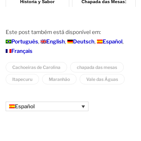
Historia y Sabor
Chapada das Mesas:
Atracciones Imperdibles
Este post também está disponível em:
Português
English
Deutsch
Español
Français
Cachoeiras de Carolina
chapada das mesas
Itapecuru
Maranhão
Vale das Águas
Español