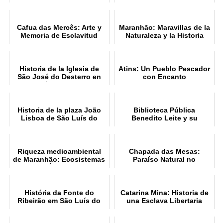
Carmen: Historia
Maranhenses
Cafua das Mercês: Arte y
Maranhão: Maravillas de la
Memoria de Esclavitud
Naturaleza y la Historia
Historia de la Iglesia de
Atins: Un Pueblo Pescador
São José do Desterro en
con Encanto
São Luís do Maranhão
Historia de la plaza João
Biblioteca Pública
Lisboa de São Luís do
Benedito Leite y su
Maranhão
Historia
Riqueza medioambiental
Chapada das Mesas:
de Maranhão: Ecosistemas
Paraíso Natural no
Únicos
Maranhão
História da Fonte do
Catarina Mina: Historia de
Ribeirão em São Luís do
una Esclava Libertaria
Maranhão