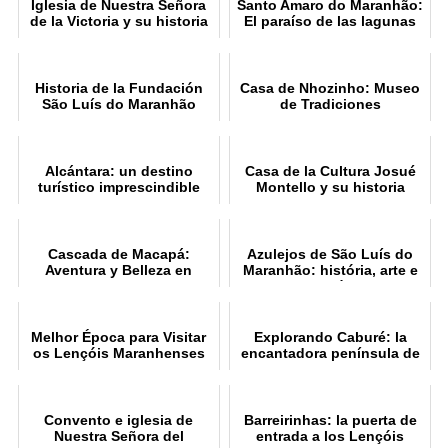
Iglesia de Nuestra Señora
Santo Amaro do Maranhão:
de la Victoria y su historia
El paraíso de las lagunas
Historia de la Fundación
Casa de Nhozinho: Museo
São Luís do Maranhão
de Tradiciones
Maranhenses
Alcántara: un destino
Casa de la Cultura Josué
turístico imprescindible
Montello y su historia
Cascada de Macapá:
Azulejos de São Luís do
Aventura y Belleza en
Maranhão: história, arte e
Maranhão
património
Melhor Época para Visitar
Explorando Caburé: la
os Lençóis Maranhenses
encantadora península de
Maranhão
Convento e iglesia de
Barreirinhas: la puerta de
Nuestra Señora del
entrada a los Lençóis