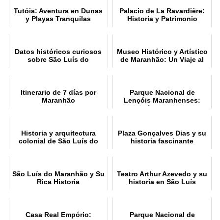
Tutóia: Aventura en Dunas
Palacio de La Ravardière:
y Playas Tranquilas
Historia y Patrimonio
Datos históricos curiosos
Museo Histórico y Artístico
sobre São Luís do
de Maranhão: Un Viaje al
Maranhão
Pasado
Itinerario de 7 días por
Parque Nacional de
Maranhão
Lençóis Maranhenses:
Guía Completa
Historia y arquitectura
Plaza Gonçalves Dias y su
colonial de São Luís do
historia fascinante
Maranhão
São Luís do Maranhão y Su
Teatro Arthur Azevedo y su
Rica Historia
historia en São Luís
Casa Real Empório:
Parque Nacional de