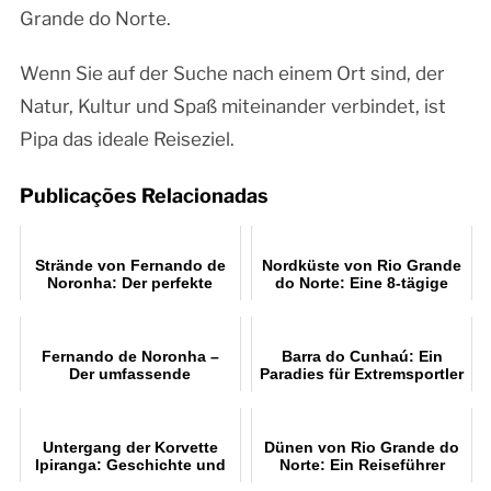
Grande do Norte.
Wenn Sie auf der Suche nach einem Ort sind, der
Natur, Kultur und Spaß miteinander verbindet, ist
Pipa das ideale Reiseziel.
Publicações Relacionadas
Strände von Fernando de
Nordküste von Rio Grande
Noronha: Der perfekte
do Norte: Eine 8-tägige
Reiseführer
Reise, die Sie nicht
verpassen sollten
Fernando de Noronha –
Barra do Cunhaú: Ein
Der umfassende
Paradies für Extremsportler
Reiseführer zu Stränden,
Tauchen und Surfen
Untergang der Korvette
Dünen von Rio Grande do
Ipiranga: Geschichte und
Norte: Ein Reiseführer
Fakten