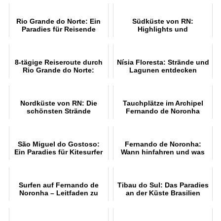
Rio Grande do Norte: Ein
Südküste von RN:
Paradies für Reisende
Highlights und
Attraktionen
8-tägige Reiseroute durch
Nísia Floresta: Strände und
Rio Grande do Norte:
Lagunen entdecken
Strände und Kultur
Nordküste von RN: Die
Tauchplätze im Archipel
schönsten Strände
Fernando de Noronha
erkunden
São Miguel do Gostoso:
Fernando de Noronha:
Ein Paradies für Kitesurfer
Wann hinfahren und was
tun?
Surfen auf Fernando de
Tibau do Sul: Das Paradies
Noronha – Leitfaden zu
an der Küste Brasilien
Surfspots, Saison und Tipp