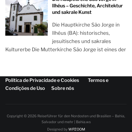
Ilhéus – Geschichte, Architektur
und sakrale Kunst
Die Hauptkirche São Jorge in
Ilhéus (BA): historisches,
jesuitisches und sakrales
Kulturerbe Die Mutterkirche São Jorge ist eines der
Política de Privacidade e Cookies
Termos e
Condições de Uso
Sobre nós
Copyright © 2026 Reiseführer für den Nordosten und Brasilien – Bahia,
Salvador und mehr | Bahia.ws
Designed by
WPZOOM