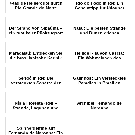
7-tägige Reiseroute durch
Rio do Fogo in RN: Ein
Rio Grande do Norte
Geheimtipp für Urlauber
entdecken
Der Strand von Sibaúma –
Natal: Die besten Strände
ein rustikaler Rückzugsort
und Dünen erleben
an der Südküste von Rio
Grande do Norte
Maracajaú: Entdecken Sie
Heilige Rita von Cascia:
die brasilianische Karibik
Ein Wahrzeichen des
Glaubens
Seridó in RN: Die
Galinhos: Ein verstecktes
versteckten Schätze der
Paradies in Brasilien
Region
Nísia Floresta (RN) –
Archipel Fernando de
Strände, Lagunen und
Noronha
Kulturtourismus
Spinnerdelfine auf
Fernando de Noronha: Ein