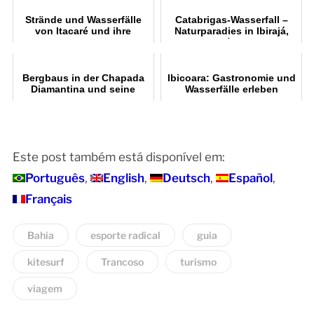
Kulturerbe
Strände und Wasserfälle
Catabrigas-Wasserfall –
von Itacaré und ihre
Naturparadies in Ibirajá,
Schönheit
Itanhém (BA)
Bergbaus in der Chapada
Ibicoara: Gastronomie und
Diamantina und seine
Wasserfälle erleben
Geschichte
Este post também está disponível em:
Português
English
Deutsch
Español
Français
Bahia
esporte radical
guia
kitesurf
Trancoso
turismo
viagem