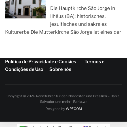
Die Hauptkirche São Jorge in
Ilhéus (BA): historisches,
jesuitisches und sakrales
Kulturerbe Die Mutterkirche São Jorge ist eines der
Política de Privacidade e Cookies
Termos e
Condições de Uso
Sobre nós
Copyright © 2026 Reiseführer für den Nordosten und Brasilien – Bahia,
Salvador und mehr | Bahia.ws
Designed by
WPZOOM