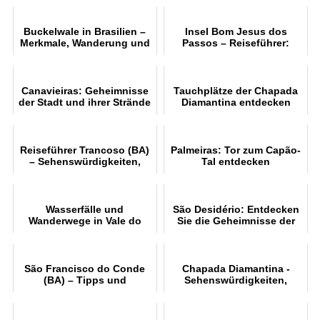
Buckelwale in Brasilien –
Insel Bom Jesus dos
Merkmale, Wanderung und
Passos – Reiseführer:
Schutzgebiete (Abrolhos)
Anreise, Strände,
Geschichte und
Freizeitangebote
Canavieiras: Geheimnisse
Tauchplätze der Chapada
der Stadt und ihrer Strände
Diamantina entdecken
Reiseführer Trancoso (BA)
Palmeiras: Tor zum Capão-
– Sehenswürdigkeiten,
Tal entdecken
Strände und Unterkünfte
Wasserfälle und
São Desidério: Entdecken
Wanderwege in Vale do
Sie die Geheimnisse der
Capão entdecken
Höhlen
São Francisco do Conde
Chapada Diamantina -
(BA) – Tipps und
Sehenswürdigkeiten,
Attraktionen
Routen und Tipps