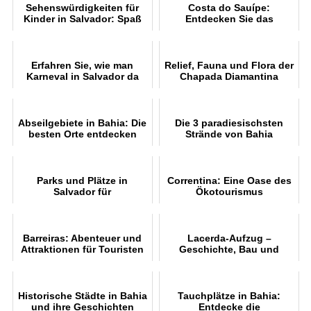
Sehenswürdigkeiten für
Costa do Sauípe:
Kinder in Salvador: Spaß
Entdecken Sie das
und Lernen
Paradies in Bahia
Erfahren Sie, wie man
Relief, Fauna und Flora der
Karneval in Salvador da
Chapada Diamantina
Bahia feiert
Abseilgebiete in Bahia: Die
Die 3 paradiesischsten
besten Orte entdecken
Strände von Bahia
Parks und Plätze in
Correntina: Eine Oase des
Salvador für
Ökotourismus
Freizeitaktivitäten
Barreiras: Abenteuer und
Lacerda-Aufzug –
Attraktionen für Touristen
Geschichte, Bau und
Besichtigungen
Historische Städte in Bahia
Tauchplätze in Bahia:
und ihre Geschichten
Entdecke die