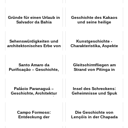
Unterwasserwelt
Gründe für einen Urlaub in
Geschichte des Kakaos
Salvador da Bahia
und seine heilige
Bedeutung
Sehenswürdigkeiten und
Kunstgeschichte -
architektonisches Erbe von
Charakteristika, Aspekte
Salvador (BA
und Epochen
Santo Amaro da
Gleitschirmfliegen am
Purificação – Geschichte,
Strand von Pitinga in
Kultur und Tourismus im
Arraial d'Ajuda
Recôncavo Baiano
Palácio Paranaguá –
Insel des Schreckens:
Geschichte, Architektur
Geheimnisse und Spuk
und Besichtigung | Ilhéus
(BA
Campo Formoso:
Die Geschichte von
Entdeckung der
Lençóis in der Chapada
Höhlenwelt
Diamantina – Ursprung,
Diamantzyklus und