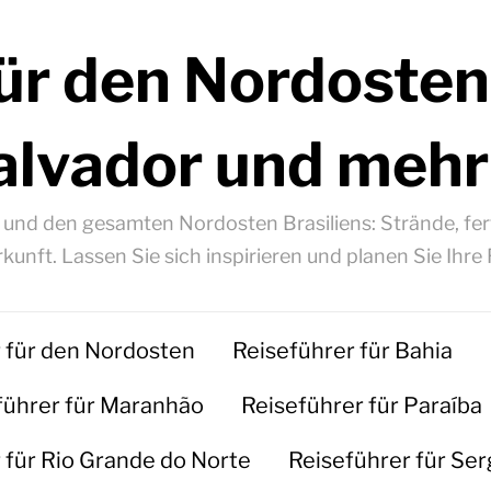
ür den Nordosten
alvador und mehr
á und den gesamten Nordosten Brasiliens: Strände, fert
kunft. Lassen Sie sich inspirieren und planen Sie Ihre 
 für den Nordosten
Reiseführer für Bahia
führer für Maranhão
Reiseführer für Paraíba
 für Rio Grande do Norte
Reiseführer für Ser