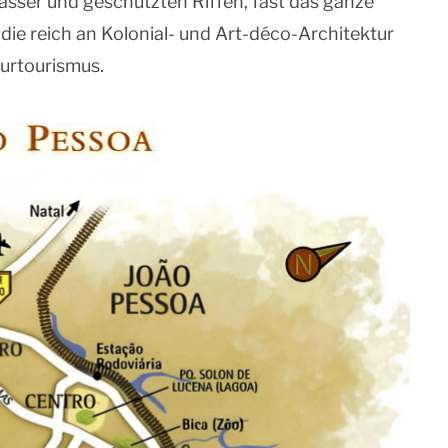
sser und geschützten Riffen, fast das ganze
die reich an Kolonial- und Art-déco-Architektur
aturtourismus.