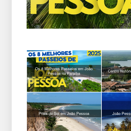
Os 8 Melhores Passeios em João
Centro histó
Pessoa na Paraíba
Praia do Sol em João Pessoa
João Pess