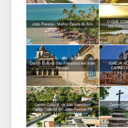
O QUE CO
João Pessoa - Melhor Época do Ano
HISTÓRIC
Centro Cultural São Francisco em João
IGREJA N
Pessoa
CARMO 
Centro Cultural de São Francisco
Centro Cult
Centro Cultural em João Pessoa PB
R