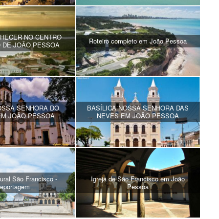
NHECER NO CENTRO
Roteiro completo em João Pessoa
O DE JOÃO PESSOA
OSSA SENHORA DO
BASÍLICA NOSSA SENHORA DAS
EM JOÃO PESSOA
NEVES EM JOÃO PESSOA
ural São Francisco -
Igreja de São Francisco em João
eportagem
Pessoa