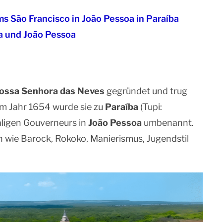
s São Francisco in João Pessoa in Paraíba
a und João Pessoa
ossa Senhora das Neves
gegründet und trug
 Im Jahr 1654 wurde sie zu
Paraíba
(Tupi:
ligen Gouverneurs in
João Pessoa
umbenannt.
en wie Barock, Rokoko, Manierismus, Jugendstil