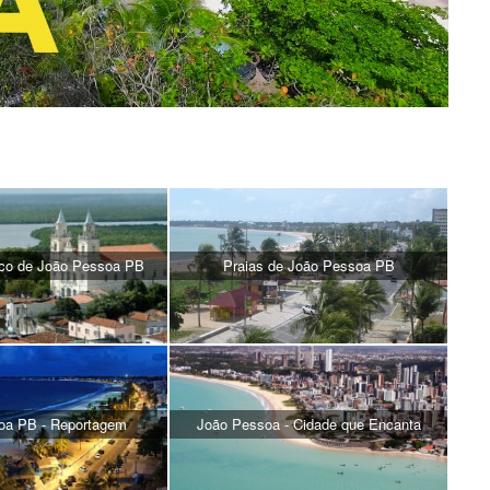
rico de João Pessoa PB
Praias de João Pessoa PB
oa PB - Reportagem
João Pessoa - Cidade que Encanta