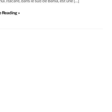
ui. Itacaré, dans le sud de Bahia, est une […]
e Reading »