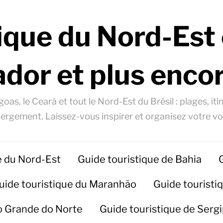
ique du Nord-Est 
ador et plus encor
oas, le Ceará et tout le Nord-Est du Brésil : plages, itin
ergement. Laissez-vous inspirer et organisez votre v
e du Nord-Est
Guide touristique de Bahia
uide touristique du Maranhão
Guide touristiq
io Grande do Norte
Guide touristique de Serg