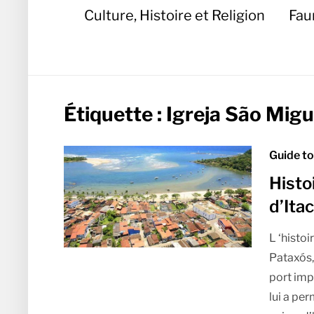
Culture, Histoire et Religion
Fau
Étiquette :
Igreja São Migu
Guide to
Histo
d’Ita
L ‘histo
Pataxós, 
port imp
lui a pe