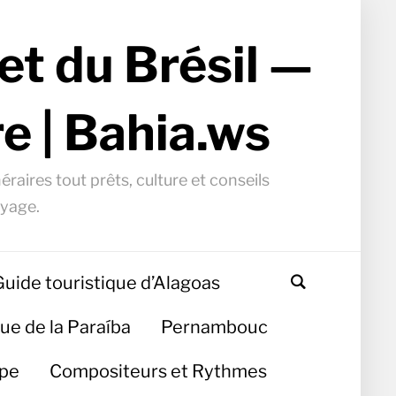
et du Brésil —
e | Bahia.ws
éraires tout prêts, culture et conseils
oyage.
Guide touristique d’Alagoas
ue de la Paraíba
Pernambouc
ipe
Compositeurs et Rythmes