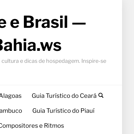
 e Brasil —
Bahia.ws
, cultura e dicas de hospedagem. Inspire-se
 Alagoas
Guia Turístico do Ceará
rnambuco
Guia Turístico do Piauí
Compositores e Ritmos