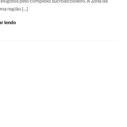
 exigidos pelo complexo sucroalcooleiro. A Zona da
ma região […]
ar lendo