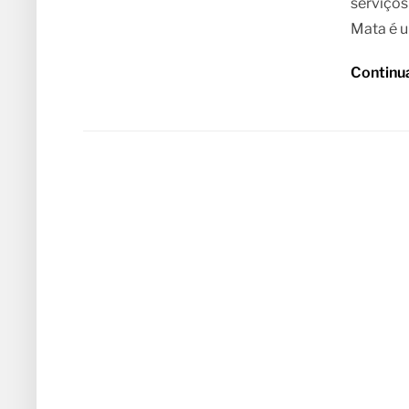
serviços
Mata é u
Continu