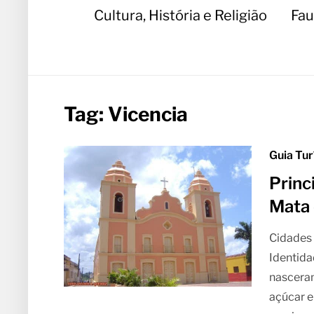
Cultura, História e Religião
Fau
Tag:
Vicencia
Guia Tu
Princ
Mata
Cidades
Identida
nasceram
açúcar e