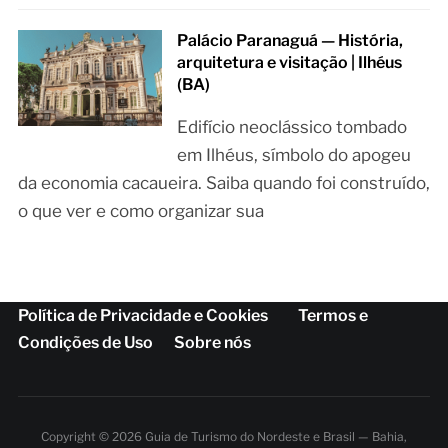
Palácio Paranaguá — História,
arquitetura e visitação | Ilhéus
(BA)
Edifício neoclássico tombado
em Ilhéus, símbolo do apogeu
da economia cacaueira. Saiba quando foi construído,
o que ver e como organizar sua
Política de Privacidade e Cookies
Termos e
Condições de Uso
Sobre nós
Copyright © 2026 Guia de Turismo do Nordeste e Brasil — Bahia,