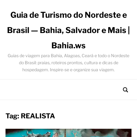
Guia de Turismo do Nordeste e
Brasil — Bahia, Salvador e Mais |
Bahia.ws
Guias de viagem para Bahia, Alagoas, Ceará e todo o Nordeste
do Brasil: praias, roteiros prontos, cultura e dicas de
hospedagem. Inspire-se e organize sua viagem.
Tag:
REALISTA