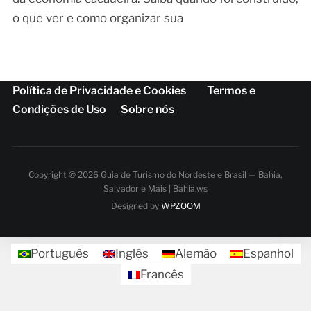
o que ver e como organizar sua
Política de Privacidade e Cookies
Termos e
Condições de Uso
Sobre nós
Copyright © 2026 Guia de Turismo do Nordeste e Brasil — Bahia,
Salvador e Mais | Bahia.ws
Designed by
WPZOOM
Português
Inglês
Alemão
Espanhol
Francês