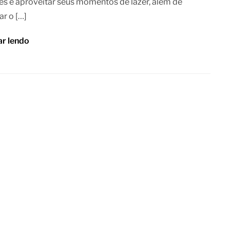
s e aproveitar seus momentos de lazer, além de
ar o […]
ar lendo