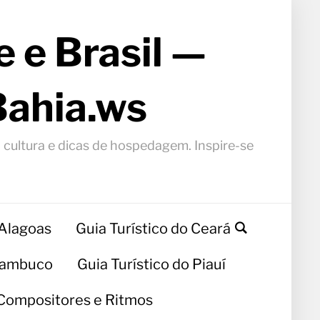
 e Brasil —
Bahia.ws
, cultura e dicas de hospedagem. Inspire-se
 Alagoas
Guia Turístico do Ceará
rnambuco
Guia Turístico do Piauí
Compositores e Ritmos