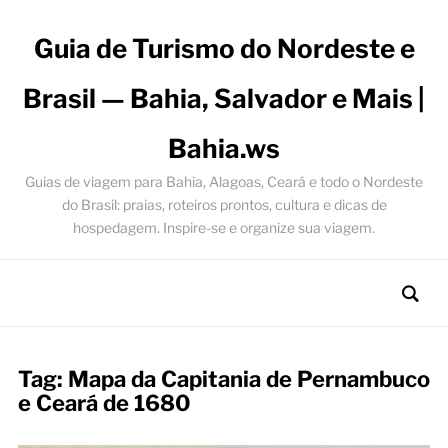
Guia de Turismo do Nordeste e
Brasil — Bahia, Salvador e Mais |
Bahia.ws
Guias de viagem para Bahia, Alagoas, Ceará e todo o Nordeste
do Brasil: praias, roteiros prontos, cultura e dicas de
hospedagem. Inspire-se e organize sua viagem.
Tag:
Mapa da Capitania de Pernambuco
e Ceará de 1680