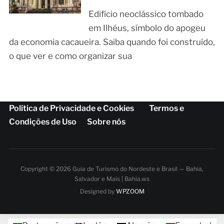
Edifício neoclássico tombado
em Ilhéus, símbolo do apogeu
da economia cacaueira. Saiba quando foi construído,
o que ver e como organizar sua
Política de Privacidade e Cookies
Termos e
Condições de Uso
Sobre nós
Copyright © 2026 Guia de Turismo do Nordeste e Brasil — Bahia,
Salvador e Mais | Bahia.ws
Designed by
WPZOOM