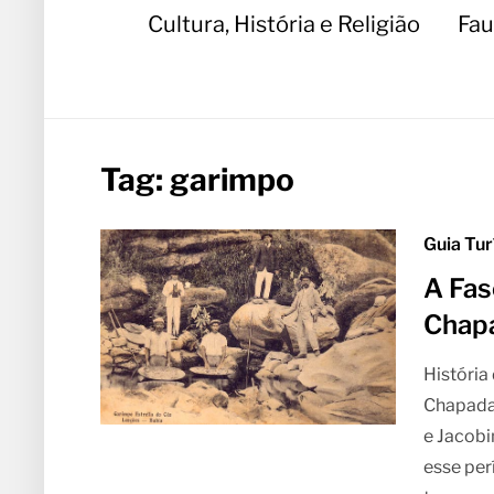
Cultura, História e Religião
Fau
Tag:
garimpo
Guia Tur
A Fas
Chap
História
Chapada 
e Jacobi
esse perí