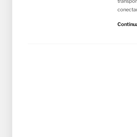
transpor
conectan
Continu