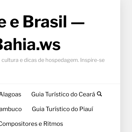
 e Brasil —
Bahia.ws
, cultura e dicas de hospedagem. Inspire-se
 Alagoas
Guia Turístico do Ceará
rnambuco
Guia Turístico do Piauí
Compositores e Ritmos