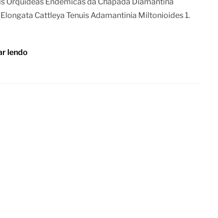
ais Orquídeas Endêmicas da Chapada Diamantina
 Elongata Cattleya Tenuis Adamantinia Miltonioides 1.
ar lendo