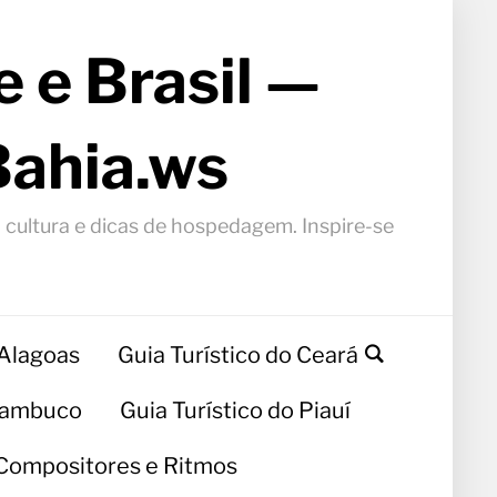
 e Brasil —
Bahia.ws
, cultura e dicas de hospedagem. Inspire-se
 Alagoas
Guia Turístico do Ceará
rnambuco
Guia Turístico do Piauí
Compositores e Ritmos