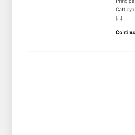
Princip
Cattleya
[…]
Continu