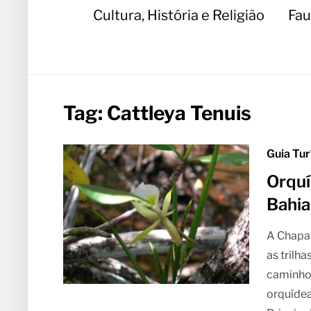
Cultura, História e Religião
Fau
Tag:
Cattleya Tenuis
Guia Tur
Orquí
Bahia
A Chapad
as trilh
caminho.
orquíde