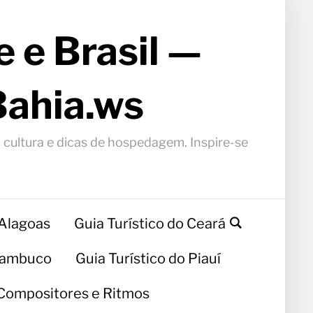
 e Brasil —
Bahia.ws
, cultura e dicas de hospedagem. Inspire-se
 Alagoas
Guia Turístico do Ceará
rnambuco
Guia Turístico do Piauí
Compositores e Ritmos