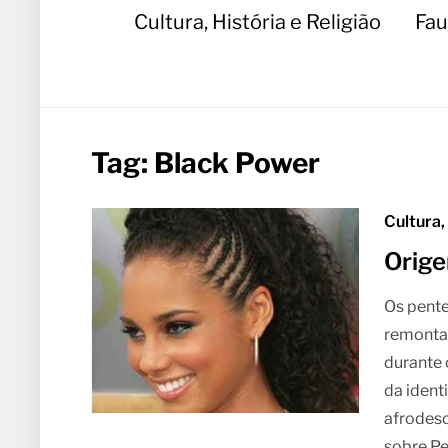
Cultura, História e Religião
Fau
Tag:
Black Power
Cultura,
Orige
Os pente
remontam
durante 
da ident
afrodesc
sobre P