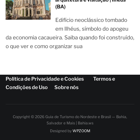
(BA)
Edifício neoclássico tombado
em Ilhéus, símbolo do apogeu
da economia cacaueira. Saiba quando foi construído,
o que ver e como organizar sua
Política de Privacidade e Cookies
Termos e
Condições de Uso
Sobre nós
Copyright © 2026 Guia de Turismo do Nordeste e Brasil — Bahia,
Salvador e Mais | Bahia.ws
Designed by
WPZOOM