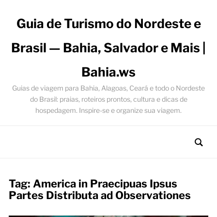
Guia de Turismo do Nordeste e
Brasil — Bahia, Salvador e Mais |
Bahia.ws
Guias de viagem para Bahia, Alagoas, Ceará e todo o Nordeste
do Brasil: praias, roteiros prontos, cultura e dicas de
hospedagem. Inspire-se e organize sua viagem.
Tag:
America in Praecipuas Ipsus
Partes Distributa ad Observationes