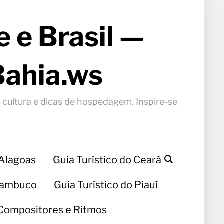
 e Brasil —
Bahia.ws
, cultura e dicas de hospedagem. Inspire-se
 Alagoas
Guia Turístico do Ceará
rnambuco
Guia Turístico do Piauí
Compositores e Ritmos