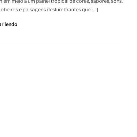
 em meio a um painel tropical de cores, sabores, sons,
, cheiros e paisagens deslumbrantes que […]
ar lendo