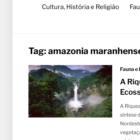
Cultura, História e Religião
Fau
Tag:
amazonia maranhens
Fauna e 
A Riq
Ecoss
A Rique
síntese 
Nordeste
vegetação