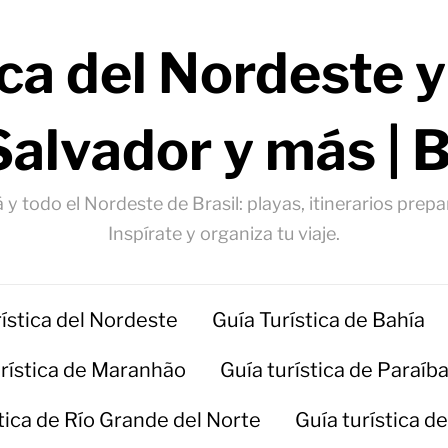
ica del Nordeste y
Salvador y más | 
 y todo el Nordeste de Brasil: playas, itinerarios prep
Inspírate y organiza tu viaje.
rística del Nordeste
Guía Turística de Bahía
urística de Maranhão
Guía turística de Paraíb
stica de Río Grande del Norte
Guía turística d