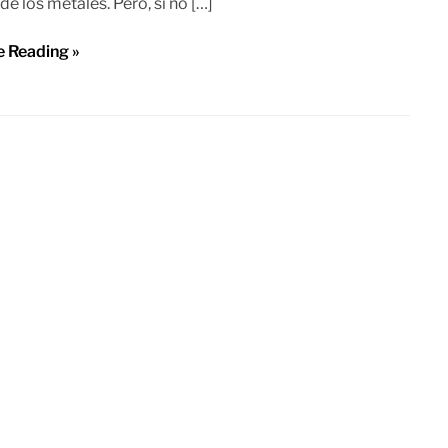
de los metales. Pero, si no […]
e Reading »