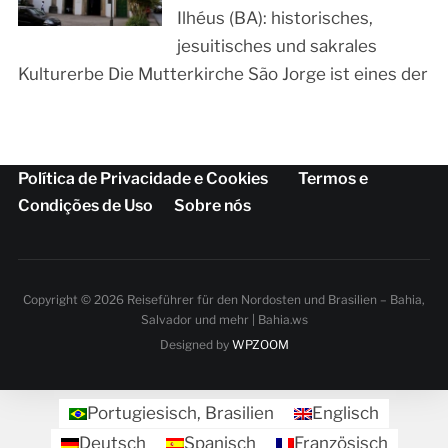
Ilhéus (BA): historisches,
jesuitisches und sakrales
Kulturerbe Die Mutterkirche São Jorge ist eines der
Política de Privacidade e Cookies
Termos e
Condições de Uso
Sobre nós
Copyright © 2026 Reiseführer für den Nordosten und Brasilien – Bahia,
Salvador und mehr | Bahia.ws
Designed by
WPZOOM
Portugiesisch, Brasilien
Englisch
Deutsch
Spanisch
Französisch