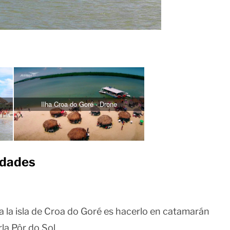
Ilha Croa do Goré - Drone
idades
a la isla de Croa do Goré es hacerlo en catamarán
la Pôr do Sol.