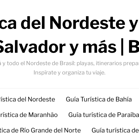
ica del Nordeste y
Salvador y más | 
 y todo el Nordeste de Brasil: playas, itinerarios prep
Inspírate y organiza tu viaje.
rística del Nordeste
Guía Turística de Bahía
urística de Maranhão
Guía turística de Paraíb
stica de Río Grande del Norte
Guía turística d