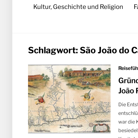
Kultur, Geschichte und Religion
F
Schlagwort:
São João do Ca
Reisefüh
Gründ
João 
Die Ent
entschlü
war die 
besiedel