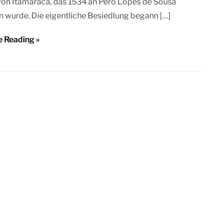
von Itamaracá, das 1534 an Pero Lopes de Sousa
 wurde. Die eigentliche Besiedlung begann […]
e Reading »