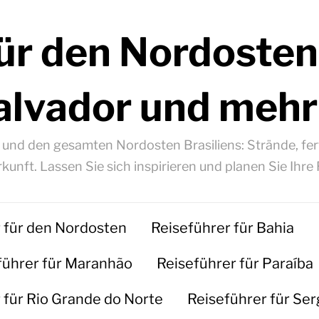
ür den Nordosten
alvador und mehr
á und den gesamten Nordosten Brasiliens: Strände, fert
kunft. Lassen Sie sich inspirieren und planen Sie Ihre 
 für den Nordosten
Reiseführer für Bahia
führer für Maranhão
Reiseführer für Paraíba
 für Rio Grande do Norte
Reiseführer für Ser