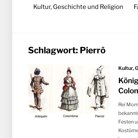
Kultur, Geschichte und Religion
F
Schlagwort:
Pierrô
Kultur, 
König
Colom
Rei Momo
bekannte
Festen u
Kostümen