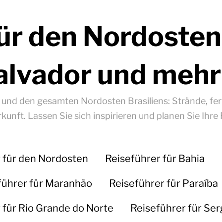
ür den Nordosten
alvador und mehr
á und den gesamten Nordosten Brasiliens: Strände, fert
kunft. Lassen Sie sich inspirieren und planen Sie Ihre 
 für den Nordosten
Reiseführer für Bahia
führer für Maranhão
Reiseführer für Paraíba
 für Rio Grande do Norte
Reiseführer für Ser