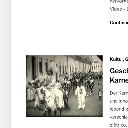
hervorge
Video – 
Continu
Kultur, 
Gesch
Karne
Der Karn
und Inno
lebendig
verschie
elétrico,