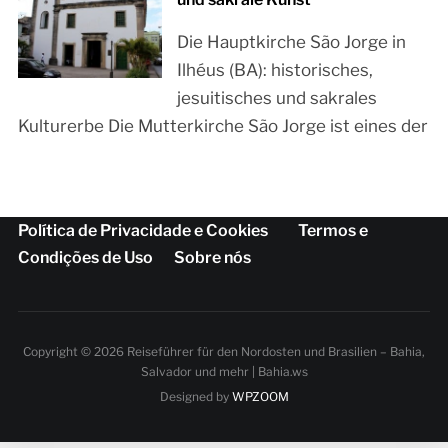
Die Hauptkirche São Jorge in
Ilhéus (BA): historisches,
jesuitisches und sakrales
Kulturerbe Die Mutterkirche São Jorge ist eines der
Política de Privacidade e Cookies
Termos e
Condições de Uso
Sobre nós
Copyright © 2026 Reiseführer für den Nordosten und Brasilien – Bahia,
Salvador und mehr | Bahia.ws
Designed by
WPZOOM