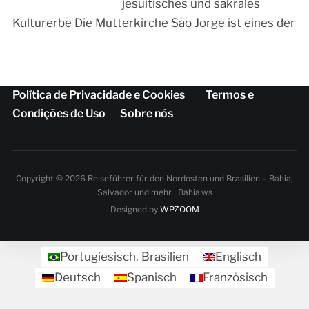
jesuitisches und sakrales
Kulturerbe Die Mutterkirche São Jorge ist eines der
Política de Privacidade e Cookies
Termos e
Condições de Uso
Sobre nós
Copyright © 2026 Reiseführer für den Nordosten und Brasilien – Bahia,
Salvador und mehr | Bahia.ws
Designed by
WPZOOM
Portugiesisch, Brasilien
Englisch
Deutsch
Spanisch
Französisch