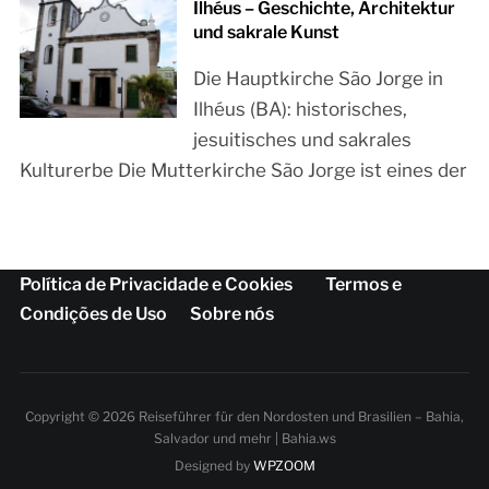
Ilhéus – Geschichte, Architektur
und sakrale Kunst
Die Hauptkirche São Jorge in
Ilhéus (BA): historisches,
jesuitisches und sakrales
Kulturerbe Die Mutterkirche São Jorge ist eines der
Política de Privacidade e Cookies
Termos e
Condições de Uso
Sobre nós
Copyright © 2026 Reiseführer für den Nordosten und Brasilien – Bahia,
Salvador und mehr | Bahia.ws
Designed by
WPZOOM