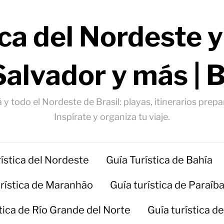
ica del Nordeste y
Salvador y más | 
 y todo el Nordeste de Brasil: playas, itinerarios prep
Inspírate y organiza tu viaje.
rística del Nordeste
Guía Turística de Bahía
urística de Maranhão
Guía turística de Paraíb
stica de Río Grande del Norte
Guía turística d