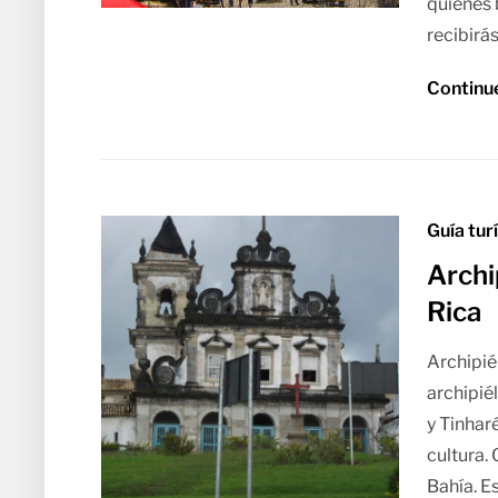
quienes 
recibirás
Continu
Guía tur
Archi
Rica
Archipiél
archipié
y Tinhar
cultura.
Bahía. E