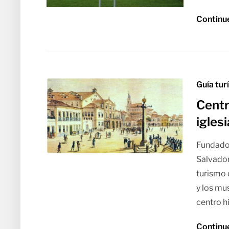
Continu
Guía tur
Centr
igles
Fundado 
Salvador
turismo 
y los mu
centro h
Continu