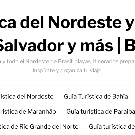
ica del Nordeste y
Salvador y más | 
 y todo el Nordeste de Brasil: playas, itinerarios prep
Inspírate y organiza tu viaje.
rística del Nordeste
Guía Turística de Bahía
urística de Maranhão
Guía turística de Paraíb
stica de Río Grande del Norte
Guía turística d