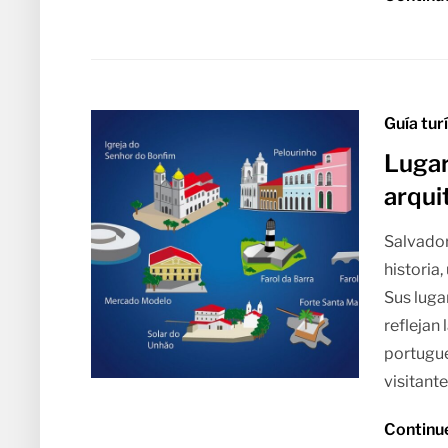
Guía tur
Lugar
arqui
Salvador
historia
Sus luga
reflejan
portugue
visitant
Continu