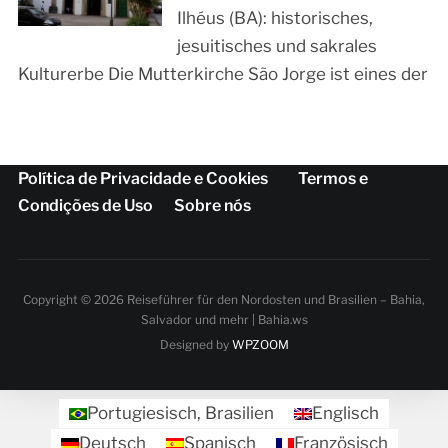
Ilhéus (BA): historisches,
jesuitisches und sakrales
Kulturerbe Die Mutterkirche São Jorge ist eines der
Política de Privacidade e Cookies
Termos e
Condições de Uso
Sobre nós
Copyright © 2026 Reiseführer für den Nordosten und Brasilien – Bahia,
Salvador und mehr | Bahia.ws
Designed by
WPZOOM
Portugiesisch, Brasilien
Englisch
Deutsch
Spanisch
Französisch