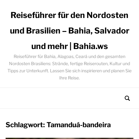
Reiseführer für den Nordosten
und Brasilien – Bahia, Salvador
und mehr | Bahia.ws
Reiseführer für Bahia, Alagoas, Ceará und den gesamten
Nordosten Brasiliens: Strände, fertige Reiserouten, Kultur und
Tipps zur Unterkunft. Lassen Sie sich inspirieren und planen Sie
Ihre Reise.
Schlagwort:
Tamanduá-bandeira