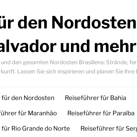
ür den Nordosten
alvador und mehr
á und den gesamten Nordosten Brasiliens: Strände, fert
kunft. Lassen Sie sich inspirieren und planen Sie Ihre 
 für den Nordosten
Reiseführer für Bahia
führer für Maranhão
Reiseführer für Paraíba
 für Rio Grande do Norte
Reiseführer für Ser