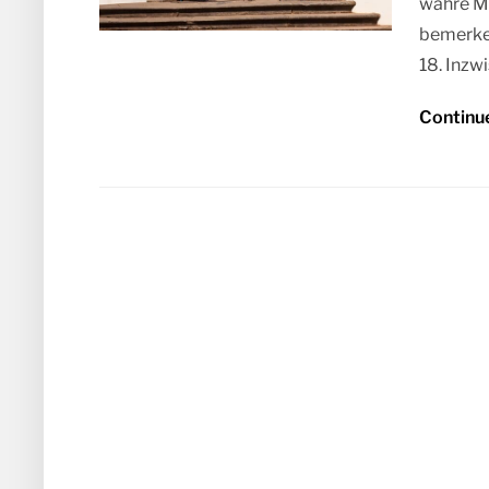
wahre Me
bemerke
18. Inzw
Continu