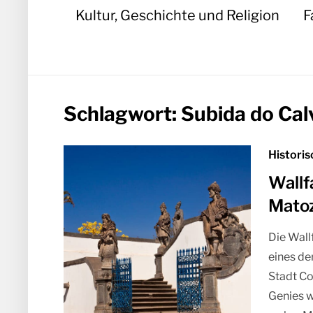
Kultur, Geschichte und Religion
F
Schlagwort:
Subida do Cal
Historis
Wallf
Matoz
Die Wall
eines de
Stadt Co
Genies w