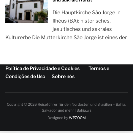
Die Hauptkirche São Jorge in
Ilhéus (BA): historisches,
jesuitisches und sakrales
Kulturerbe Die Mutterkirche São Jorge ist eines der
Política de Privacidade e Cookies
Termos e
Condições de Uso
Sobre nós
Copyright © 2026 Reiseführer für den Nordosten und Brasilien – Bahia,
Salvador und mehr | Bahia.ws
Designed by
WPZOOM