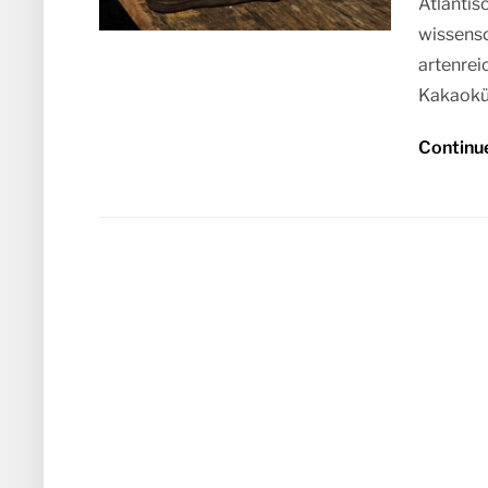
Atlantis
wissensc
artenrei
Kakaokü
Continu