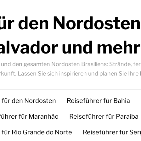
ür den Nordosten
alvador und mehr
á und den gesamten Nordosten Brasiliens: Strände, fert
kunft. Lassen Sie sich inspirieren und planen Sie Ihre 
 für den Nordosten
Reiseführer für Bahia
führer für Maranhão
Reiseführer für Paraíba
 für Rio Grande do Norte
Reiseführer für Ser