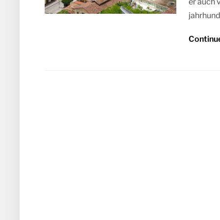
er auch 
jahrhund
Continu