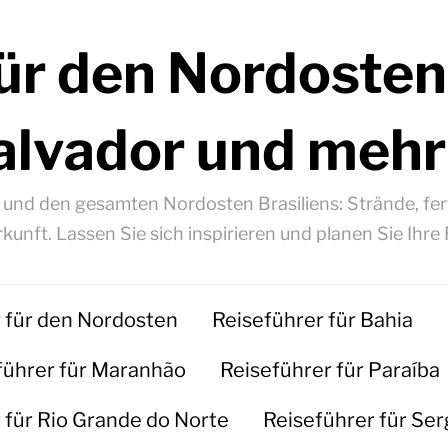
ür den Nordosten
alvador und mehr
á und den gesamten Nordosten Brasiliens: Strände, fert
kunft. Lassen Sie sich inspirieren und planen Sie Ihre 
 für den Nordosten
Reiseführer für Bahia
führer für Maranhão
Reiseführer für Paraíba
 für Rio Grande do Norte
Reiseführer für Ser