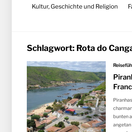
Kultur, Geschichte und Religion
F
Schlagwort:
Rota do Cang
Reisefüh
Piran
Franc
Piranhas
charmant
bunten a
angetan 