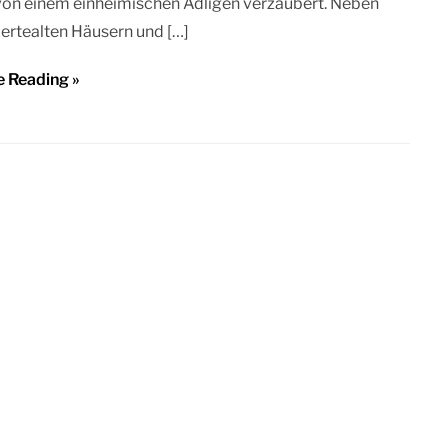
von einem einheimischen Adligen verzaubert. Neben
ertealten Häusern und […]
e Reading »