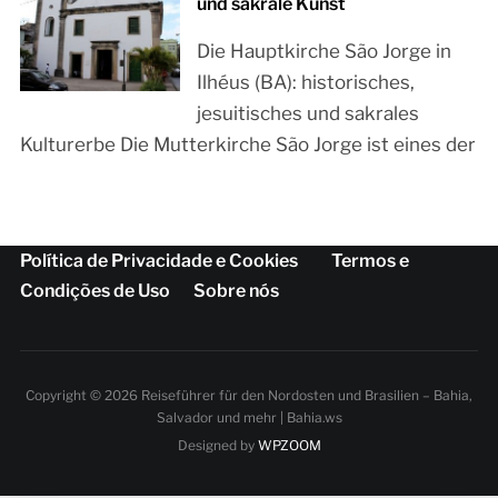
und sakrale Kunst
Die Hauptkirche São Jorge in
Ilhéus (BA): historisches,
jesuitisches und sakrales
Kulturerbe Die Mutterkirche São Jorge ist eines der
Política de Privacidade e Cookies
Termos e
Condições de Uso
Sobre nós
Copyright © 2026 Reiseführer für den Nordosten und Brasilien – Bahia,
Salvador und mehr | Bahia.ws
Designed by
WPZOOM