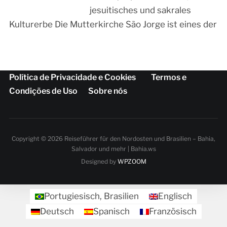
jesuitisches und sakrales
Kulturerbe Die Mutterkirche São Jorge ist eines der
Política de Privacidade e Cookies
Termos e
Condições de Uso
Sobre nós
Copyright © 2026 Reiseführer für den Nordosten und Brasilien – Bahia,
Salvador und mehr | Bahia.ws
Designed by
WPZOOM
Portugiesisch, Brasilien
Englisch
Deutsch
Spanisch
Französisch