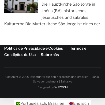
Die Hauptkirche São Jorge in
Ilhéus (BA): historisches,
jesuitisches und sakrales
Kulturerbe Die Mutterkirche São Jorge ist eines der
Política de Privacidade e Cookies
Termos e
Condições de Uso
Sobre nós
Copyright © 2026 Reiseführer für den Nordosten und Brasilien – Bahia,
Salvador und mehr | Bahia.ws
Designed by
WPZOOM
Portugiesisch, Brasilien
Englisch