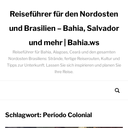
Reiseführer für den Nordosten
und Brasilien – Bahia, Salvador
und mehr | Bahia.ws
Reiseführer für Bahia, Alagoas, Ceará und den gesamten
Nordosten Brasiliens: Strände, fertige Reiserouten, Kultur und
Tipps zur Unterkunft. Lassen Sie sich inspirieren und planen Sie
Ihre Reise.
Schlagwort:
Período Colonial