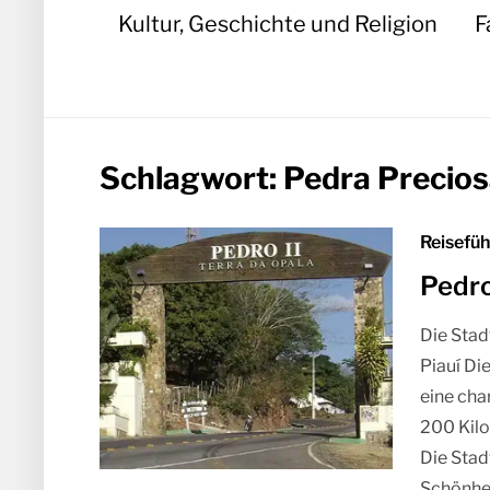
Kultur, Geschichte und Religion
F
Schlagwort:
Pedra Precios
Reisefüh
Pedro
Die Stad
Piauí Die
eine cha
200 Kilo
Die Stadt
Schönhei