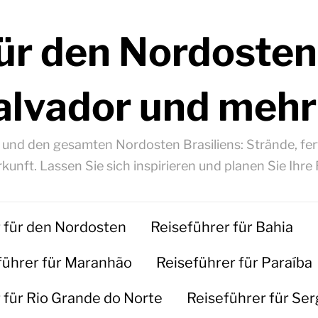
ür den Nordosten
alvador und mehr
á und den gesamten Nordosten Brasiliens: Strände, fert
kunft. Lassen Sie sich inspirieren und planen Sie Ihre 
 für den Nordosten
Reiseführer für Bahia
führer für Maranhão
Reiseführer für Paraíba
 für Rio Grande do Norte
Reiseführer für Ser