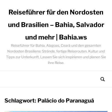
Reiseführer für den Nordosten
und Brasilien – Bahia, Salvador
und mehr | Bahia.ws
Reiseführer für Bahia, Alagoas, Ceará und den gesamten
Nordosten Brasiliens: Strände, fertige Reiserouten, Kultur und
Tipps zur Unterkunft. Lassen Sie sich inspirieren und planen Sie
Ihre Reise.
Schlagwort:
Palácio do Paranaguá