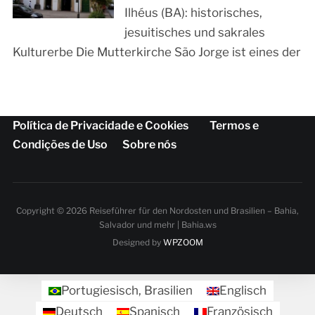
Ilhéus (BA): historisches,
jesuitisches und sakrales
Kulturerbe Die Mutterkirche São Jorge ist eines der
Política de Privacidade e Cookies
Termos e
Condições de Uso
Sobre nós
Copyright © 2026 Reiseführer für den Nordosten und Brasilien – Bahia,
Salvador und mehr | Bahia.ws
Designed by
WPZOOM
Portugiesisch, Brasilien
Englisch
Deutsch
Spanisch
Französisch